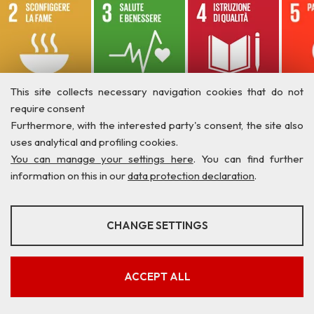
This site collects necessary navigation cookies that do not
require consent
Furthermore, with the interested party's consent, the site also
uses analytical and profiling cookies.
You can manage your settings here
. You can find further
information on this in our
data protection declaration
.
ANALYSES
CHANGE SETTINGS
Tools that collect anonymous data about website usage and
Privacy
Credits
Contatti
functionality. We use this information to improve our products,
services and user experience.
ACCEPT ALL
Show more information
Google Analytics