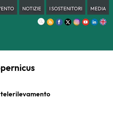
VENTO
NOTIZIE
I SOSTENITORI
MEDIA
opernicus
i telerilevamento