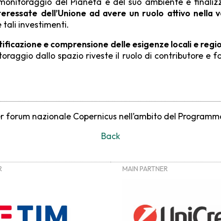
itoraggio del Pianeta e del suo ambiente e finalizzato
teressate dell’Unione ad avere un ruolo attivo nella va
 tali investimenti.
tificazione e comprensione delle esigenze locali e region
itoraggio dallo spazio riveste il ruolo di contributore e f
User forum nazionale Copernicus nell’ambito del Programm
Back