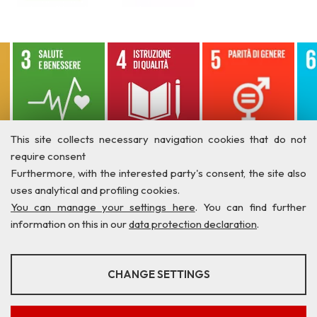
This site collects necessary navigation cookies that do not
require consent
Furthermore, with the interested party's consent, the site also
uses analytical and profiling cookies.
You can manage your settings here
. You can find further
information on this in our
data protection declaration
.
ANALYSES
CHANGE SETTINGS
Tools that collect anonymous data about website usage and
Privacy
Credits
Contatti
functionality. We use this information to improve our products,
services and user experience.